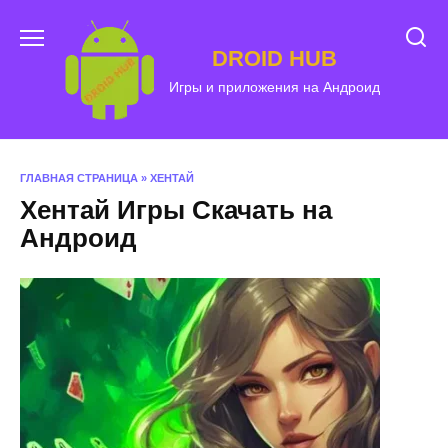
Перейти
к
DROID HUB
содержанию
Игры и приложения на Андроид
ГЛАВНАЯ СТРАНИЦА
»
ХЕНТАЙ
Хентай Игры Скачать на
Андроид