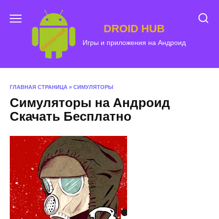
Перейти
к
DROID HUB
содержанию
Игры и приложения на Андроид
ГЛАВНАЯ СТРАНИЦА
»
СИМУЛЯТОРЫ
Симуляторы на Андроид
Скачать Бесплатно