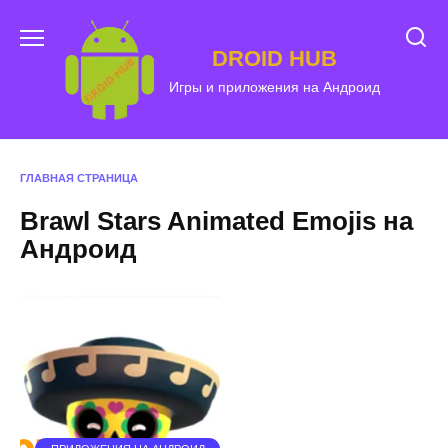
Перейти
к
DROID HUB
содержанию
Игры и приложения на Андроид
ГЛАВНАЯ СТРАНИЦА
Brawl Stars Animated Emojis на
Андроид