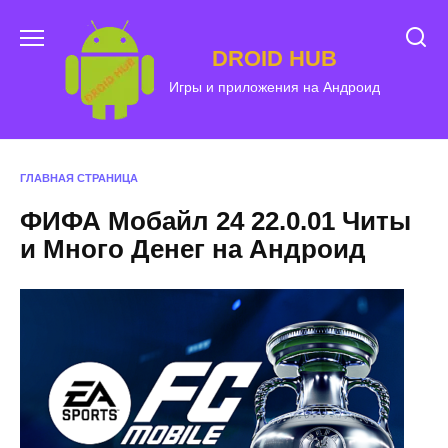
Перейти
к
DROID HUB
содержанию
Игры и приложения на Андроид
ГЛАВНАЯ СТРАНИЦА
ФИФА Мобайл 24 22.0.01 Читы
и Много Денег на Андроид