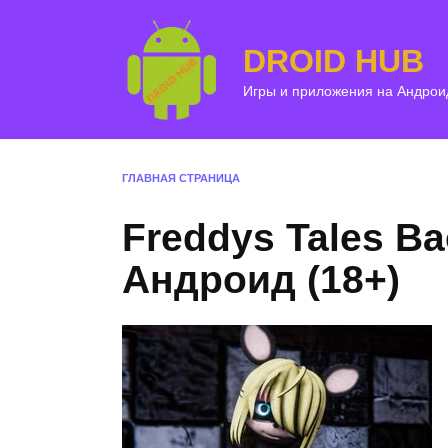
Перейти
к
DROID HUB
содержанию
Игры и приложения на Андрои
ГЛАВНАЯ СТРАНИЦА
Freddys Tales Ba
Андроид (18+)