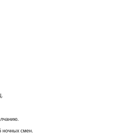
Ц.
олчанию.
 ночных смен.