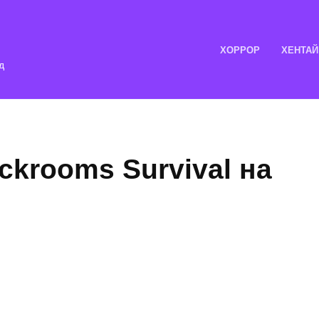
ХОРРОР
ХЕНТАЙ
д
ckrooms Survival на