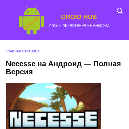
Перейти
к
DROID HUB
содержанию
Игры и приложения на Андроид
ГЛАВНАЯ СТРАНИЦА
Necesse на Андроид — Полная
Версия