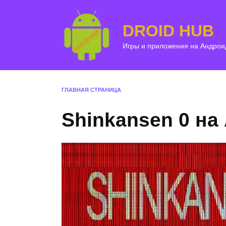
Перейти
к
DROID HUB
содержанию
Игры и приложения на Андрои
ГЛАВНАЯ СТРАНИЦА
Shinkansen 0 на