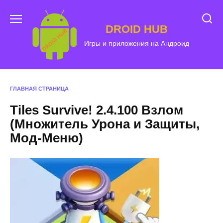
Перейти
к
DROID HUB
содержанию
Игры и приложения на Андроид
ГЛАВНАЯ СТРАНИЦА
Tiles Survive! 2.4.100 Взлом
(Множитель Урона и Защиты,
Мод-Меню)